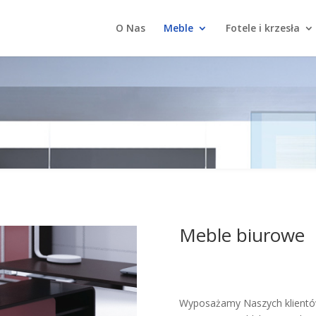
O Nas
Meble
Fotele i krzesła
Meble biurowe
Wyposażamy Naszych klient