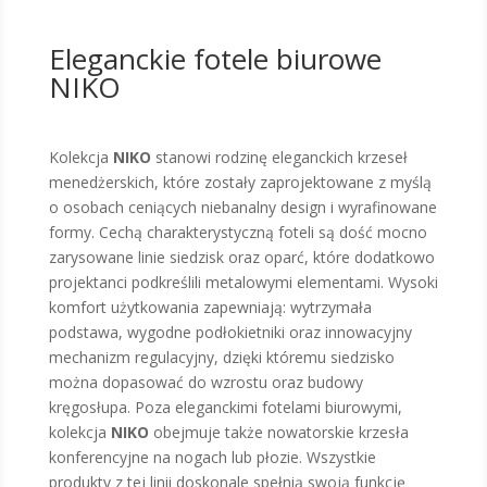
Eleganckie fotele biurowe
NIKO
Kolekcja
NIKO
stanowi rodzinę eleganckich krzeseł
menedżerskich, które zostały zaprojektowane z myślą
o osobach ceniących niebanalny design i wyrafinowane
formy. Cechą charakterystyczną foteli są dość mocno
zarysowane linie siedzisk oraz oparć, które dodatkowo
projektanci podkreślili metalowymi elementami. Wysoki
komfort użytkowania zapewniają: wytrzymała
podstawa, wygodne podłokietniki oraz innowacyjny
mechanizm regulacyjny, dzięki któremu siedzisko
można dopasować do wzrostu oraz budowy
kręgosłupa. Poza eleganckimi fotelami biurowymi,
kolekcja
NIKO
obejmuje także nowatorskie krzesła
konferencyjne na nogach lub płozie. Wszystkie
produkty z tej linii doskonale spełnią swoją funkcję